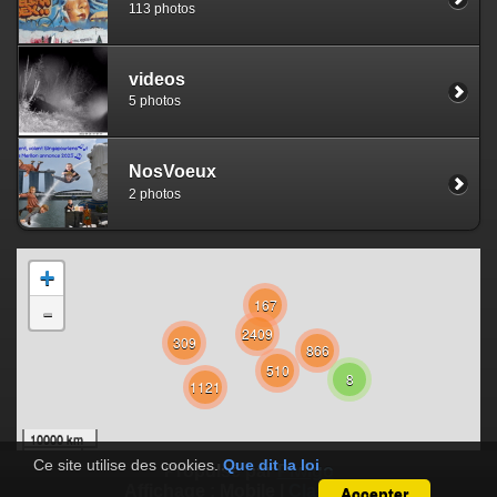
113 photos
videos
5 photos
NosVoeux
2 photos
+
167
-
2409
309
866
510
8
1121
10000 km
5000 mi
©
OpenStreetMap
Ce site utilise des cookies.
Que dit la loi
Propulsé par
Piwigo
Affichage :
Mobile
|
Classique
Accepter