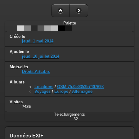
Palette
Créée le
jeudi 1 mai 2014
Ajoutée le
jeudi 10 juillet 2014
Mots-clés
Droits:ArtLibre
Albums
Locations
/
OSM-75.05035357407698
Voyages
/
Europe
/
Allemagne
Visites
7426
Téléchargements
32
Données EXIF