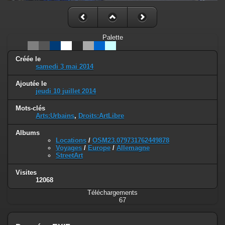
Palette
Créée le
samedi 3 mai 2014
Ajoutée le
jeudi 10 juillet 2014
Mots-clés
Arts:Urbains
,
Droits:ArtLibre
Albums
Locations
/
OSM23.079731762449878
Voyages
/
Europe
/
Allemagne
StreetArt
Visites
12068
Téléchargements
67