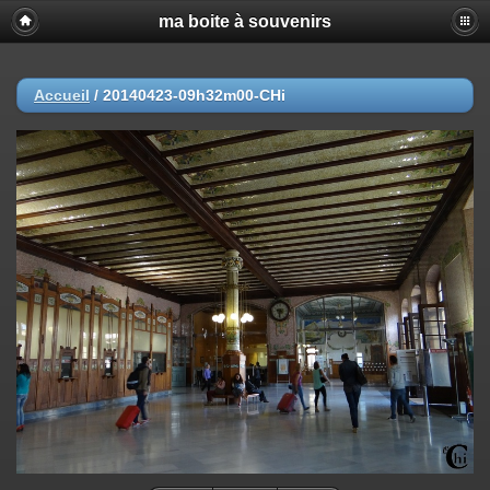
ma boite à souvenirs
Accueil
/
20140423-09h32m00-CHi