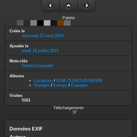
Palette
Créée le
mercredi 23 avril 2014
Ajoutée le
jeudi 10 juillet 2014
Mots-clés
Droits:Copyright
Albums
Locations
/
OSM-75.05035357407698
Voyages
/
Europe
/
Espagne
Visites
5161
Téléchargements
37
Données EXIF