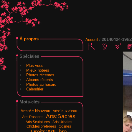
À propos
20140424-19h
Accueil
/
Spéciales
Plus vues
Mieux notées
Photos récentes
Albums récents
Photos au hasard
Calendrier
Mots-clés
Arts:Art Nouveau
Arts:Jeux d'eau
Arts:Sacrés
Arts:Rosaces
Arts:Sculptures
Arts:Urbains
Chi:Mes préférées
Cosnes
Droits:ArtLibre