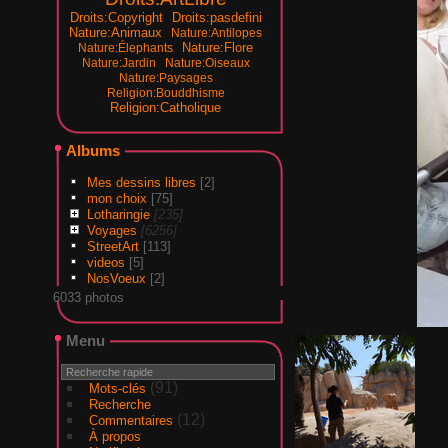
Droits:Copyright
Droits:pasdefini
Nature:Animaux
Nature:Antilopes
Nature:Flore
Nature:Élephants
Nature:Jardin
Nature:Oiseaux
Nature:Paysages
Religion:Bouddhisme
Religion:Catholique
Albums
Mes dessins libres
[2]
mon choix
[75]
Lotharingie
[235]
Voyages
[6256]
StreetArt
[113]
videos
[5]
NosVoeux
[2]
6033 photos
Menu
(91)
Mots-clés
Recherche
(12)
Commentaires
À propos