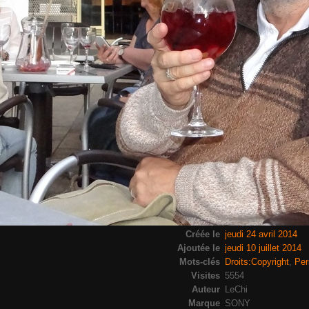
Créée le
jeudi 24 avril 2014
Ajoutée le
jeudi 10 juillet 2014
Mots-clés
Droits:Copyright
,
Per
Visites
5554
Auteur
LeChi
Marque
SONY