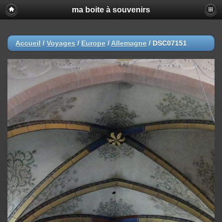
ma boite à souvenirs
Accueil
/
Voyages
/
Europe
/
Allemagne
/
DSC07151