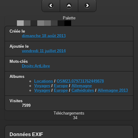
Palette
Créée le
dimanche 18 août 2013
Ajoutée le
vendredi 11 juillet 2014
Mots-clés
Droits:ArtLibre
Albums
Locations
/
OSM23.079731762449878
Voyages
/
Europe
/
Allemagne
Voyages
/
Europe
/
Cathédrales
/
Allemagne 2013
Visites
7599
Téléchargements
34
Données EXIF