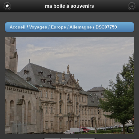
ma boite à souvenirs
Accueil
/
Voyages
/
Europe
/
Allemagne
/
DSC07759