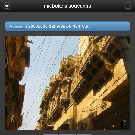
ma boite à souvenirs
Accueil
/
20061030-12hr43m58-364-Cat