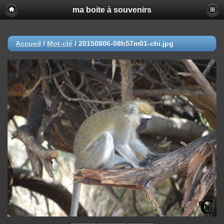
ma boite à souvenirs
Accueil
/
Mot-clé
/
20150806-08h57m01-chi.jpg