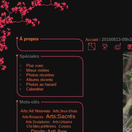
À propos
20150813-09h3
Accueil
/
Spéciales
Plus vues
Mieux notées
Photos récentes
Albums récents
Photos au hasard
Calendrier
Mots-clés
Arts:Art Nouveau
Arts:Jeux d'eau
Arts:Sacrés
Arts:Rosaces
Arts:Sculptures
Arts:Urbains
Chi:Mes préférées
Cosnes
Droits:ArtLibre