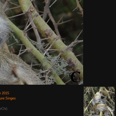
e 2015
ure:Singes
eChi)