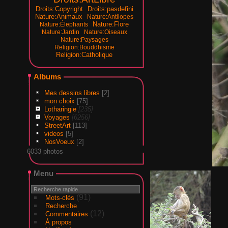
Droits:Copyright
Droits:pasdefini
Nature:Animaux
Nature:Antilopes
Nature:Flore
Nature:Élephants
Nature:Jardin
Nature:Oiseaux
Nature:Paysages
Religion:Bouddhisme
Religion:Catholique
Albums
Mes dessins libres
[2]
mon choix
[75]
Lotharingie
[235]
Voyages
[6256]
StreetArt
[113]
videos
[5]
NosVoeux
[2]
6033 photos
Menu
(91)
Mots-clés
Recherche
(12)
Commentaires
À propos