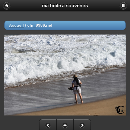
ma boite à souvenirs
Accueil
/
chi_9986.nef