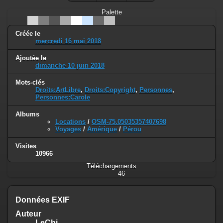
Palette
Créée le
mercredi 16 mai 2018
Ajoutée le
dimanche 10 juin 2018
Mots-clés
Droits:ArtLibre
,
Droits:Copyright
,
Personnes
,
Personnes:Carole
Albums
Locations
/
OSM-75.05035357407698
Voyages
/
Amérique
/
Pérou
Visites
10966
Téléchargements
46
Données EXIF
Auteur
LeChi