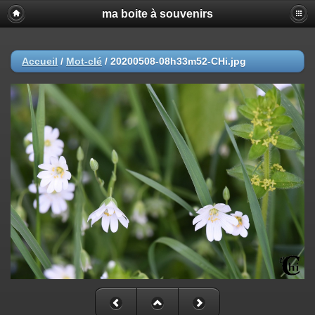
ma boite à souvenirs
Accueil
/
Mot-clé
/
20200508-08h33m52-CHi.jpg