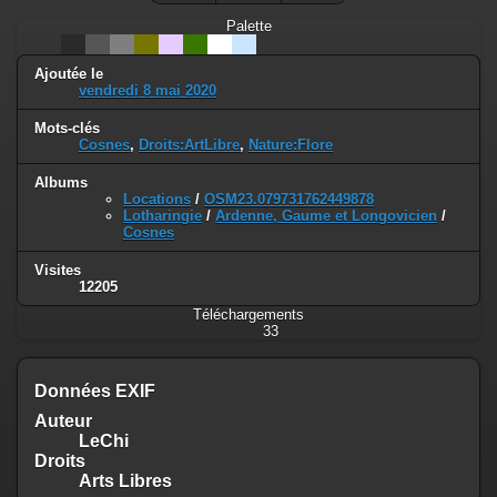
Palette
Ajoutée le
vendredi 8 mai 2020
Mots-clés
Cosnes
,
Droits:ArtLibre
,
Nature:Flore
Albums
Locations
/
OSM23.079731762449878
Lotharingie
/
Ardenne, Gaume et Longovicien
/
Cosnes
Visites
12205
Téléchargements
33
Données EXIF
Auteur
LeChi
Droits
Arts Libres