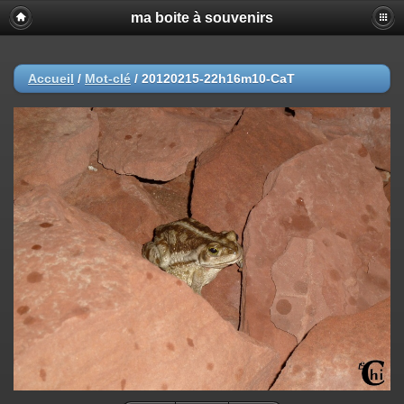
ma boite à souvenirs
Accueil
/
Mot-clé
/
20120215-22h16m10-CaT