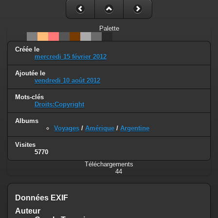
Palette
Créée le
mercredi 15 février 2012
Ajoutée le
vendredi 10 août 2012
Mots-clés
Droits:Copyright
Albums
Voyages
/
Amérique
/
Argentine
Visites
5770
Téléchargements
44
Données EXIF
Auteur