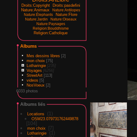
Droits:Copyright
Droits:pasdefini
Nature:Animaux
Nature:Antilopes
Nature:Flore
Nature:Élephants
Nature:Jardin
Nature:Oiseaux
Nature:Paysages
Religion:Bouddhisme
Religion:Catholique
Albums
Mes dessins libres
[2]
mon choix
[75]
Lotharingie
[235]
Voyages
[6256]
StreetArt
[113]
videos
[5]
NosVoeux
[2]
6033 photos
Albums liés
1
Locations
OSM23.079731762449878
104
7
mon choix
1
Lotharingie