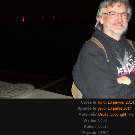
Créée le
lundi 13 janvier 2014
Ajoutée le
jeudi 10 juillet 2014
Mots-clés
Droits:Copyright
,
Per
Visites
6480
Auteur
LeChi
Marque
SONY