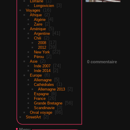
1
Lorraine
3
Longovicien
16
Voyages
2
Afrique
4
Algérie
2
Zaire
5
Amérique
41
Argentine
2
Chili
17
2008
39
2012
22
New York
2
Pérou
2
0 commentaire
Asie
74
Inde 2007
2
Inde 2014
6
Europe
5
Allemagne
1
Cathédrales
2
Allemagne 2013
6
Espagne
26
France
56
Grande Bretagne
3
Scandinavie
86
Orval voyage
2
StreetArt
Menu