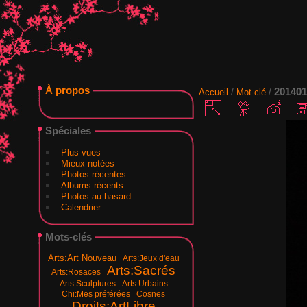
À propos
20140
Accueil
/
Mot-clé
/
Spéciales
Plus vues
Mieux notées
Photos récentes
Albums récents
Photos au hasard
Calendrier
Mots-clés
Arts:Art Nouveau
Arts:Jeux d'eau
Arts:Sacrés
Arts:Rosaces
Arts:Sculptures
Arts:Urbains
Chi:Mes préférées
Cosnes
Droits:ArtLibre