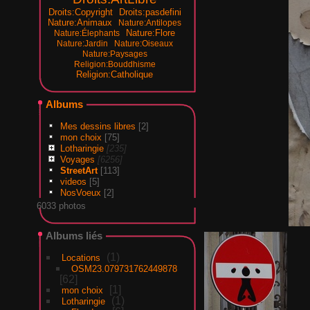
Droits:Copyright
Droits:pasdefini
Nature:Animaux
Nature:Antilopes
Nature:Flore
Nature:Élephants
Nature:Jardin
Nature:Oiseaux
Nature:Paysages
Religion:Bouddhisme
Religion:Catholique
Albums
Mes dessins libres
[2]
mon choix
[75]
Lotharingie
[235]
Voyages
[6256]
StreetArt
[113]
videos
[5]
NosVoeux
[2]
6033 photos
Albums liés
1
Locations
OSM23.079731762449878
62
1
mon choix
1
Lotharingie