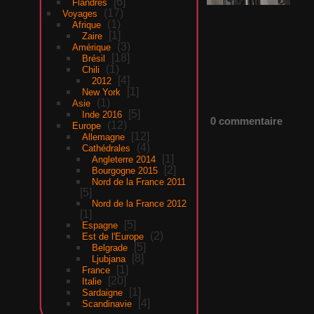
6
Flandres
17
Voyages
1
Afrique
1
Zaire
3
Amérique
18
Brésil
1
Chili
4
2012
1
New York
1
Asie
5
Inde 2016
0 commentaire
12
Europe
12
Allemagne
4
Cathédrales
1
Angleterre 2014
2
Bourgogne 2015
Nord de la France 2011
5
Nord de la France 2012
1
5
Espagne
2
Est de l'Europe
5
Belgrade
8
Ljubjana
1
France
20
Italie
1
Sardaigne
4
Scandinavie