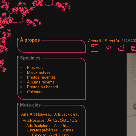
À propos
DSC0
Accueil
/
StreetArt
/
Spéciales
Plus vues
Mieux notées
Photos récentes
Albums récents
Photos au hasard
Calendrier
Mots-clés
Arts:Art Nouveau
Arts:Jeux d'eau
Arts:Sacrés
Arts:Rosaces
Arts:Sculptures
Arts:Urbains
Chi:Mes préférées
Cosnes
Droits:ArtLibre