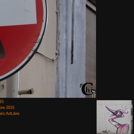
15
bre 2015
its:ArtLibre