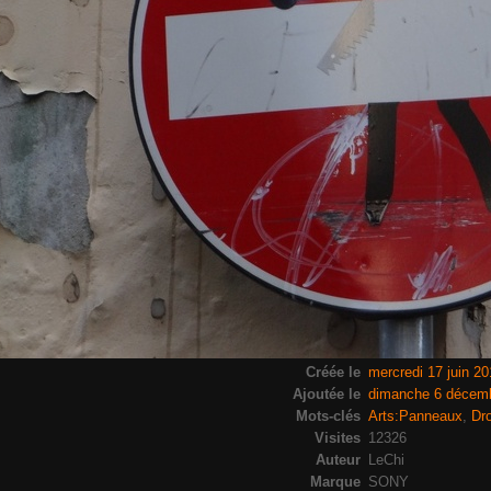
Créée le
mercredi 17 juin 20
Ajoutée le
dimanche 6 décem
Mots-clés
Arts:Panneaux
,
Dro
Visites
12326
Auteur
LeChi
Marque
SONY