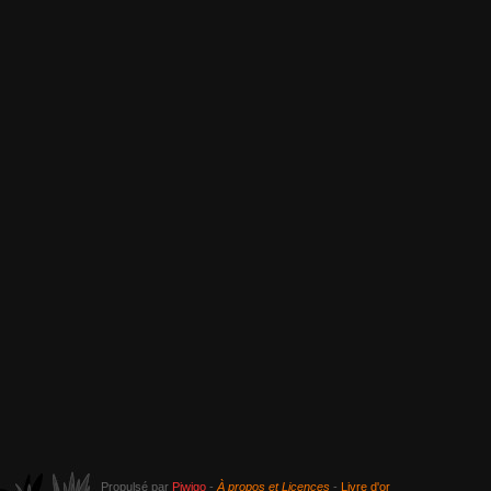
Propulsé par
Piwigo
-
À propos et Licences
-
Livre d'or