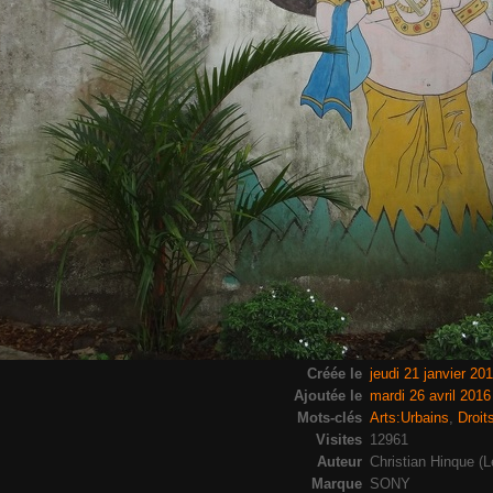
Créée le
jeudi 21 janvier 20
Ajoutée le
mardi 26 avril 2016
Mots-clés
Arts:Urbains
,
Droit
Visites
12961
Auteur
Christian Hinque (L
Marque
SONY