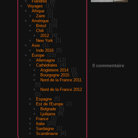
6
Flandres
17
Voyages
1
Afrique
1
Zaire
3
Amérique
18
Brésil
1
Chili
4
2012
1
New York
1
Asie
5
Inde 2016
12
Europe
12
Allemagne
4
0 commentaire
Cathédrales
1
Angleterre 2014
2
Bourgogne 2015
Nord de la France 2011
5
Nord de la France 2012
1
5
Espagne
2
Est de l'Europe
5
Belgrade
8
Ljubjana
1
France
20
Italie
1
Sardaigne
4
Scandinavie