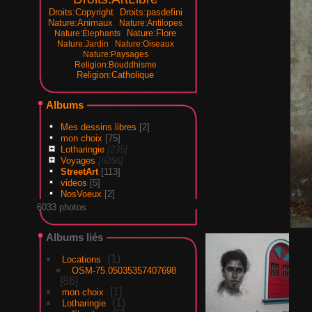
Droits:Copyright
Droits:pasdefini
Nature:Animaux
Nature:Antilopes
Nature:Flore
Nature:Élephants
Nature:Jardin
Nature:Oiseaux
Nature:Paysages
Religion:Bouddhisme
Religion:Catholique
Albums
Mes dessins libres
[2]
mon choix
[75]
Lotharingie
[235]
Voyages
[6256]
StreetArt
[113]
videos
[5]
NosVoeux
[2]
6033 photos
Albums liés
1
Locations
OSM-75.05035357407698
86
1
mon choix
1
Lotharingie