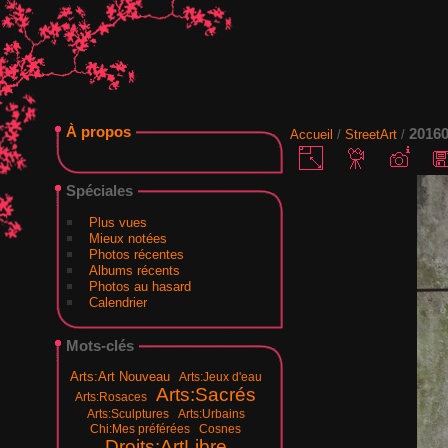
À propos
20160
Accueil
/
StreetArt
/
Spéciales
Plus vues
Mieux notées
Photos récentes
Albums récents
Photos au hasard
Calendrier
Mots-clés
Arts:Art Nouveau
Arts:Jeux d'eau
Arts:Sacrés
Arts:Rosaces
Arts:Sculptures
Arts:Urbains
Chi:Mes préférées
Cosnes
Droits:ArtLibre