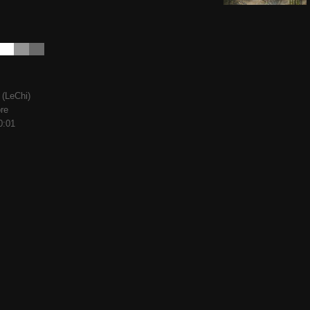
 (LeChi)
bre
0:01