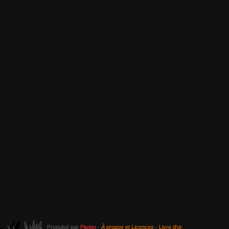
Propulsé par
Piwigo
-
À propos et Licences
-
Livre d'or