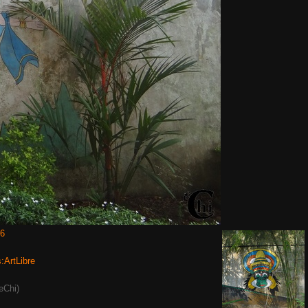
16
s:ArtLibre
eChi)