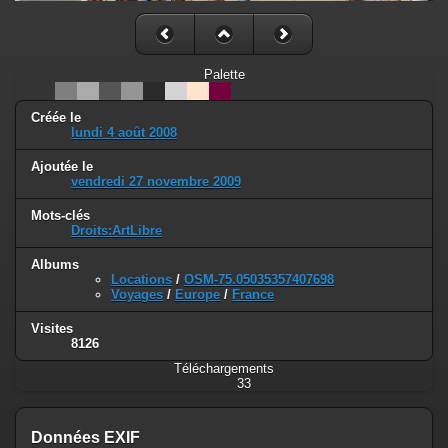
Palette
Créée le
lundi 4 août 2008
Ajoutée le
vendredi 27 novembre 2009
Mots-clés
Droits:ArtLibre
Albums
Locations
/
OSM-75.05035357407698
Voyages
/
Europe
/
France
Visites
8126
Téléchargements
33
Données EXIF