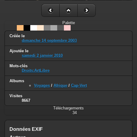
Palette
Créée le
dimanche 14 septembre 2003
Ajoutée le
samedi 2 janvier 2010
Mots-clés
Droits:ArtLibre
Albums
Voyages
/
Afrique
/
Cap-Vert
Visites
8667
Téléchargements
34
Données EXIF