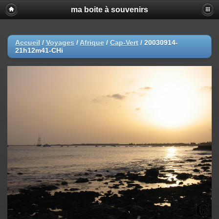
ma boite à souvenirs
Accueil
/
Voyages
/
Afrique
/
Cap-Vert
/
20030914-
21h12m41-CHi