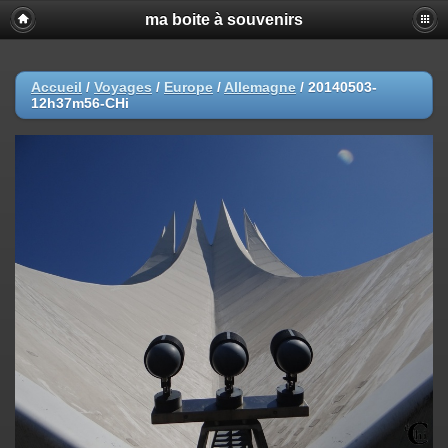
ma boite à souvenirs
Accueil
/
Voyages
/
Europe
/
Allemagne
/
20140503-
12h37m56-CHi