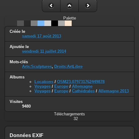
Palette
Créée le
samedi 17 août 2013
Ajoutée le
vendredi 11 juillet 2014
Mots-clés
Arts:Sculptures
,
Droits:ArtLibre
Albums
Locations
/
OSM23.079731762449878
Voyages
/
Europe
/
Allemagne
Voyages
/
Europe
/
Cathédrales
/
Allemagne 2013
Visites
9480
Téléchargements
32
Données EXIF