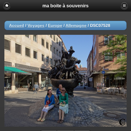
ma boite à souvenirs
Accueil
/
Voyages
/
Europe
/
Allemagne
/
DSC07528