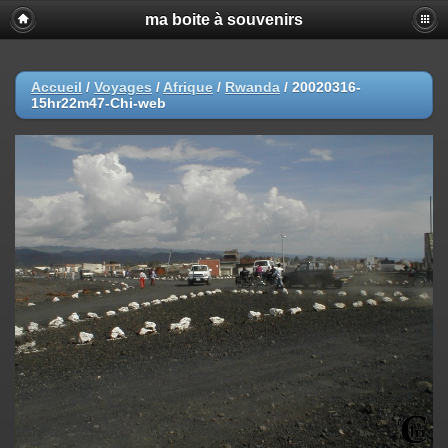
ma boite à souvenirs
Accueil
/
Voyages
/
Afrique
/
Rwanda
/
20020316-
15hr22m47-Chi-web