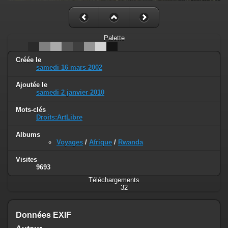
Palette
Créée le
samedi 16 mars 2002
Ajoutée le
samedi 2 janvier 2010
Mots-clés
Droits:ArtLibre
Albums
Voyages
/
Afrique
/
Rwanda
Visites
9693
Téléchargements
32
Données EXIF