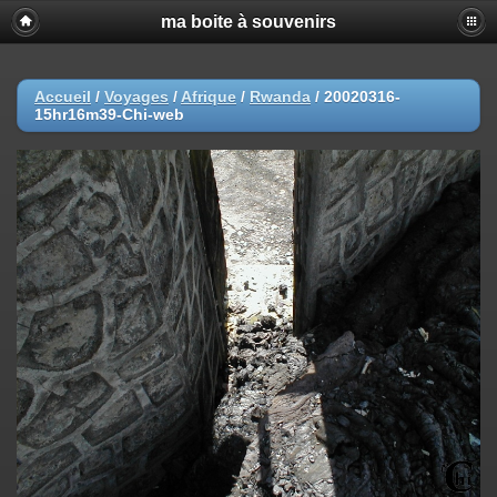
ma boite à souvenirs
Accueil
/
Voyages
/
Afrique
/
Rwanda
/
20020316-
15hr16m39-Chi-web