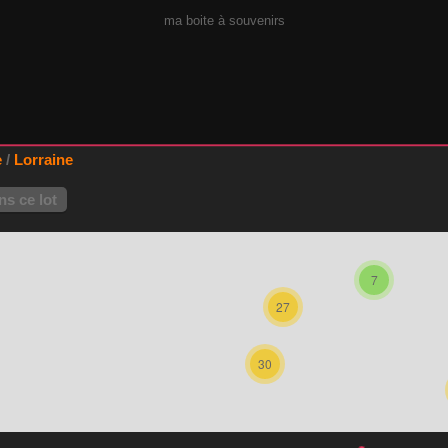
ma boite à souvenirs
e
/
Lorraine
s ce lot
7
27
30