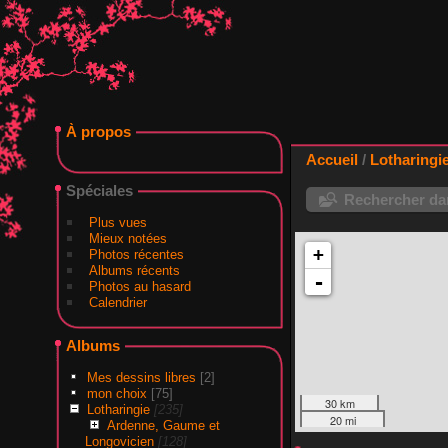
À propos
Accueil
/
Lotharingi
Spéciales
Rechercher dan
Plus vues
Mieux notées
+
Photos récentes
Albums récents
-
Photos au hasard
Calendrier
Albums
Mes dessins libres
[2]
mon choix
[75]
30 km
Lotharingie
[235]
20 mi
Ardenne, Gaume et
Longovicien
[128]