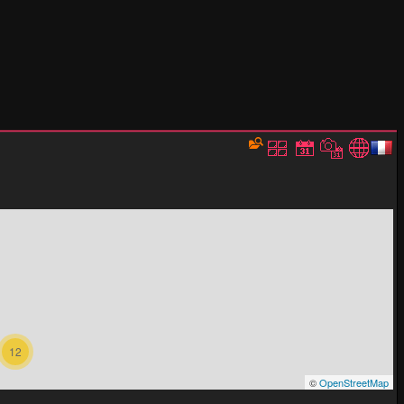
12
©
OpenStreetMap