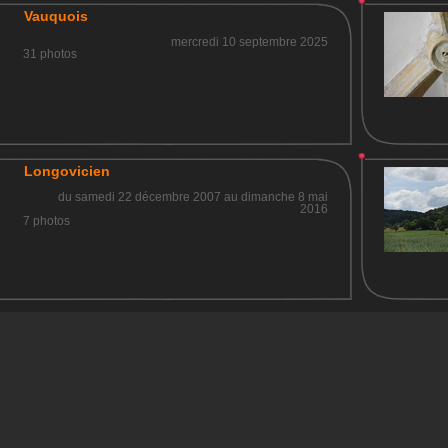
Vauquois
mercredi 10 septembre 2025
31 photos
Longovicien
du samedi 22 décembre 2007 au dimanche 8 mai
2016
7 photos