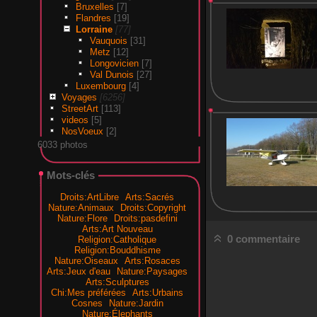
Bruxelles
[7]
Flandres
[19]
Lorraine
[77]
Vauquois
[31]
Metz
[12]
Longovicien
[7]
Val Dunois
[27]
Luxembourg
[4]
Voyages
[6256]
StreetArt
[113]
videos
[5]
NosVoeux
[2]
6033 photos
Mots-clés
Droits:ArtLibre
Arts:Sacrés
Nature:Animaux
Droits:Copyright
Nature:Flore
Droits:pasdefini
Arts:Art Nouveau
0 commentaire
Religion:Catholique
Religion:Bouddhisme
Nature:Oiseaux
Arts:Rosaces
Arts:Jeux d'eau
Nature:Paysages
Arts:Sculptures
Chi:Mes préférées
Arts:Urbains
Cosnes
Nature:Jardin
Nature:Élephants