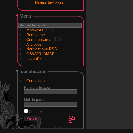
Nature:Antilopes
Menu
(91)
Mots-clés
Recherche
(12)
Commentaires
À propos
Notifications RSS
OSWORLDMAP
Livre d'or
Identification
Connexion
Nom d'utilisateur
Mot de passe
Connexion auto