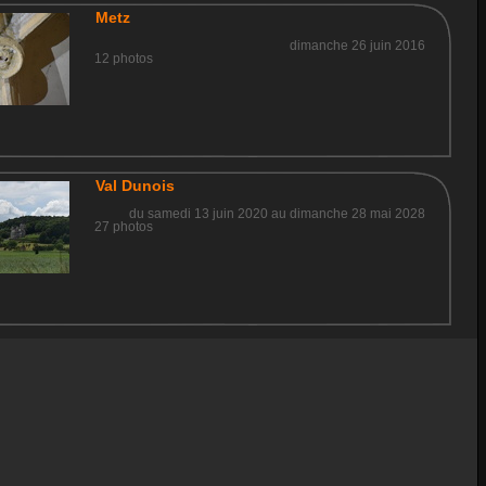
Metz
dimanche 26 juin 2016
12 photos
Val Dunois
du samedi 13 juin 2020 au dimanche 28 mai 2028
27 photos