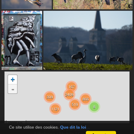
+
167
-
2409
309
866
510
8
1121
10000 km
Ce site utilise des cookies.
Que dit la loi
5000 mi
©
Propulsé par
Piwigo
OpenStreetMap