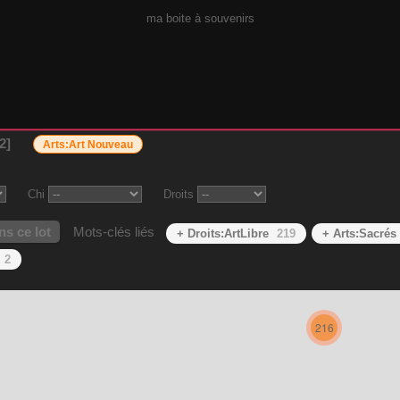
ma boite à souvenirs
2
Arts:Art Nouveau
Chi
Droits
s ce lot
Mots-clés liés
+ Droits:ArtLibre
219
+ Arts:Sacrés
2
216