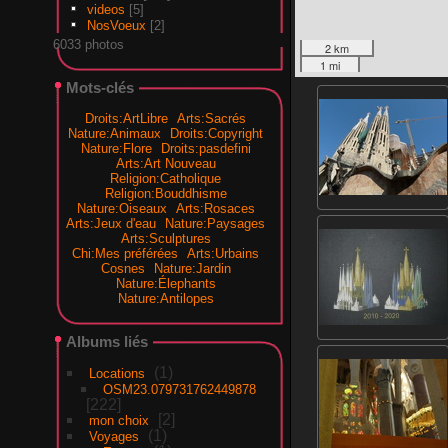
videos
[5]
NosVoeux
[2]
6033 photos
2 km
1 mi
Mots-clés
Droits:ArtLibre
Arts:Sacrés
Nature:Animaux
Droits:Copyright
Nature:Flore
Droits:pasdefini
Arts:Art Nouveau
Religion:Catholique
Religion:Bouddhisme
Nature:Oiseaux
Arts:Rosaces
Arts:Jeux d'eau
Nature:Paysages
Arts:Sculptures
Chi:Mes préférées
Arts:Urbains
Cosnes
Nature:Jardin
Nature:Élephants
Nature:Antilopes
Albums liés
1
Locations
OSM23.079731762449878
222
2
mon choix
1
Voyages