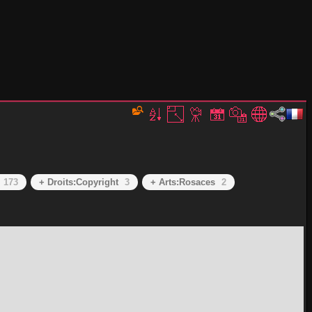
173
+ Droits:Copyright
3
+ Arts:Rosaces
2