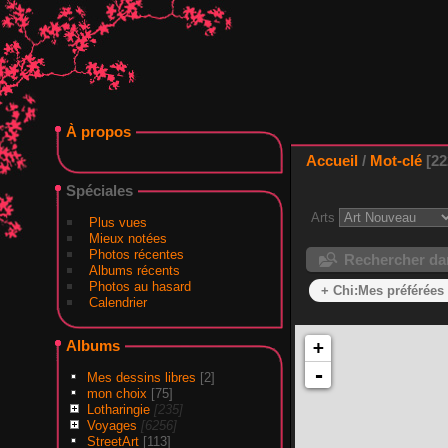
À propos
Accueil
/
Mot-clé
22
Spéciales
Arts
Plus vues
Mieux notées
Photos récentes
Rechercher dan
Albums récents
Photos au hasard
+ Chi:Mes préférées
Calendrier
Albums
+
-
Mes dessins libres
[2]
mon choix
[75]
Lotharingie
[235]
Voyages
[6256]
StreetArt
[113]