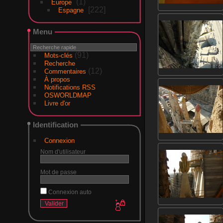
1
Europe
222
Espagne
Menu
(91)
Mots-clés
Recherche
(12)
Commentaires
À propos
Notifications RSS
OSWORLDMAP
Livre d'or
Identification
Connexion
Nom d'utilisateur
Mot de passe
Connexion auto